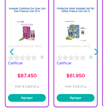
1
1
Arawak Contorno De Ojos Con
Protector Solar Sundark Spf 60
Dos Frascos Con 15 G
Niños Frasco Con 120 G
C
‹
›
LABORATORIOS PRONABELL S.A.S
LABORATORIOS PRONABELL S.A.S
0
0
Calificar
Calificar
C
$87.450
$61.950
7
PUM: $ 5,829.93 g
PUM: $ 516.25 g
Agregar
Agregar