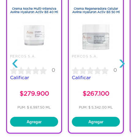
1
1
Crema Noche Multi-Intensiva
Crema Regeneradora Celular
S
Avéne Hyaluron Activ B3 40 Ml
Avéne Hyaluron Activ B3 50 Ml
‹
›
PERCOS S.A.
PERCOS S.A.
P
0
0
Calificar
Calificar
C
$279.900
$267.100
PUM: $ 6,997.50 ML
PUM: $ 5,342.00 ML
Agregar
Agregar