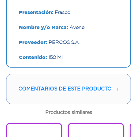
Presentación:
Frasco
Nombre y/o Marca:
Avene
Proveedor:
PERCOS S.A.
Contenido:
150 Ml
Cantidad:
1 Frasco
Código:
1294098
COMENTARIOS DE ESTE PRODUCTO
↓
Productos similares
1
1