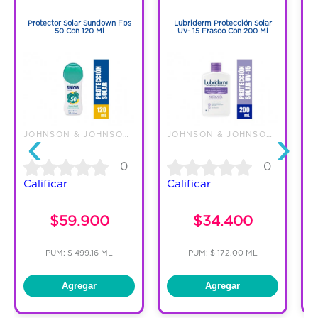
1
1
Protector Solar Sundown Fps
Lubriderm Protección Solar
50 Con 120 Ml
Uv- 15 Frasco Con 200 Ml
‹
›
JOHNSON & JOHNSON DE COLOMBIA
JOHNSON & JOHNSON DE COLOMBIA
0
0
Calificar
Calificar
C
$59.900
$34.400
PUM: $ 499.16 ML
PUM: $ 172.00 ML
Agregar
Agregar