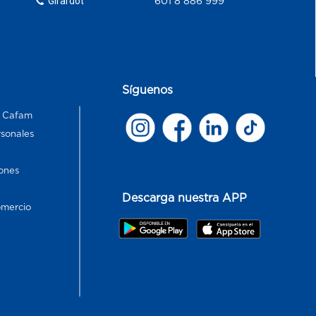
Girardot
601 8 886 999
Síguenos
s Cafam
rsonales
ones
Descarga nuestra APP
omercio