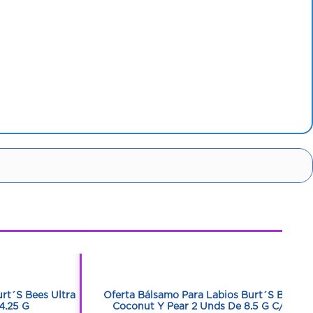
1
1
rt´S Bees Ultra
Oferta Bálsamo Para Labios Burt´S Bees
4.25 G
Coconut Y Pear 2 Unds De 8.5 G C/U