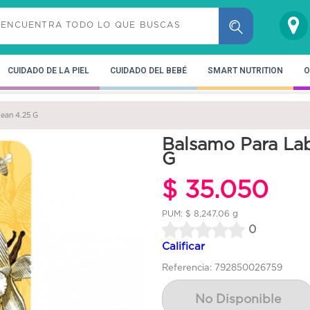
CUIDADO DE LA PIEL
CUIDADO DEL BEBÉ
SMART NUTRITION
O
Bean 4.25 G
Balsamo Para Lab
G
$ 35.050
PUM: $ 8,247.06 g
0
Calificar
Referencia: 792850026759
No Disponible