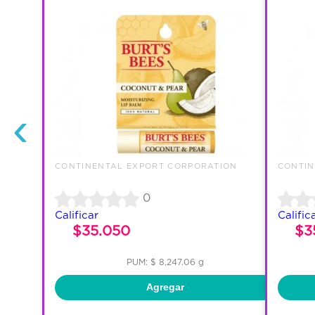
‹
ION
CONTINENTAL EXPORT CORPORATION
CONTIN
0
Calificar
Calific
$35.050
$3
PUM: $ 8,247.06 g
Agregar