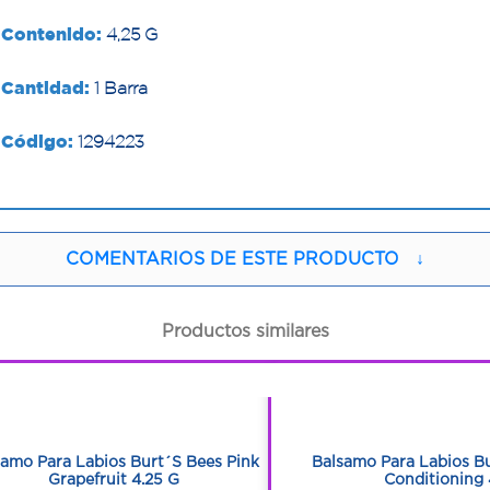
Contenido:
4,25 G
Cantidad:
1 Barra
Código:
1294223
COMENTARIOS DE ESTE PRODUCTO
↓
Productos similares
1
1
1
1
samo Para Labios Burt´S Bees Pink
Balsamo Para Labios Bu
Grapefruit 4.25 G
Conditioning 