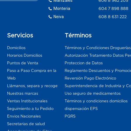
Manizales
606 8 962 205
Monteria
604 7 898 888
Neiva
608 8 631 222
Servicios
Términos
Domicilios
Términos y Condiciones Droguería
Horarios Domicilios
Autorización Tratamiento Datos Pe
Puntos de Venta
Proteccion de Datos
Paso a Paso Compra en la
Reglamento Descuentos y Promoci
Web
Reversión Pago Electrónico
Llámanos, separa y recoge
Superintendencia de Industria y C
Nuestras marcas
Uso seguro de medicamentos
Ventas Institucionales
Términos y condiciones domicilios
Seguimiento a tu Pedido
dispensación EPS
Envios Nacionales
PQRS
Secretarias de salud