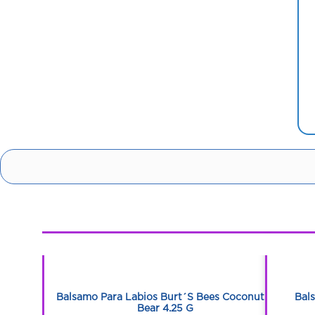
1
1
 Honey 4.25
Balsamo Para Labios Burt´S Bees Coconut Y
Bal
Bear 4.25 G