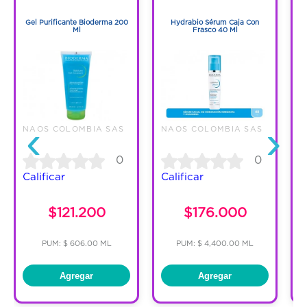
1
1
Gel Purificante Bioderma 200
Hydrabio Sérum Caja Con
Ml
Frasco 40 Ml
M
‹
›
NAOS COLOMBIA SAS
NAOS COLOMBIA SAS
N
0
0
Calificar
Calificar
C
$121.200
$176.000
PUM: $ 606.00 ML
PUM: $ 4,400.00 ML
Agregar
Agregar