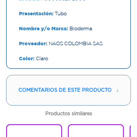
Presentación:
Tubo
Nombre y/o Marca:
Bioderma
Proveedor:
NAOS COLOMBIA SAS
Color:
Claro
Contenido:
40 G
Cantidad:
1 Tubo
COMENTARIOS DE ESTE PRODUCTO
↓
Código:
1294267
Productos similares
1
1