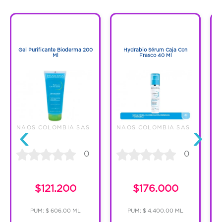
1
1
1
1
Gel Purificante Bioderma 200
Hydrabio Sérum Caja Con
Ml
Frasco 40 Ml
M
‹
›
NAOS COLOMBIA SAS
NAOS COLOMBIA SAS
N
0
0
$121.200
$176.000
PUM: $ 606.00 ML
PUM: $ 4,400.00 ML