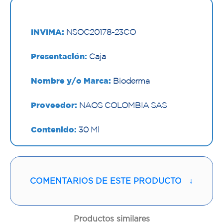
INVIMA:
NSOC20178-23CO
Presentación:
Caja
Nombre y/o Marca:
Bioderma
Proveedor:
NAOS COLOMBIA SAS
Contenido:
30 Ml
Cantidad:
1 Tubo
Código:
1294897
COMENTARIOS DE ESTE PRODUCTO
↓
Productos similares