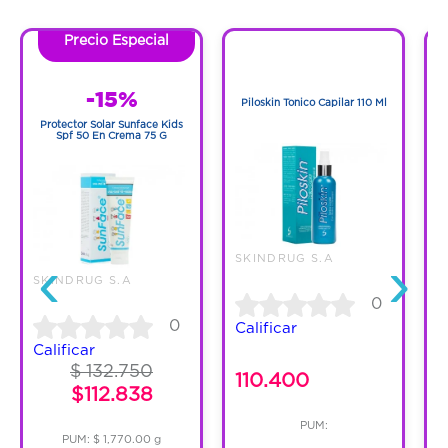
Precio Especial
1
1
-15%
Piloskin Tonico Capilar 110 Ml
Protector Solar Sunface Kids
Spf 50 En Crema 75 G
‹
›
SKINDRUG S.A
SKINDRUG S.A
S
0
0
Calificar
Calificar
C
$ 132.750
110.400
$112.838
PUM:
PUM: $ 1,770.00 g