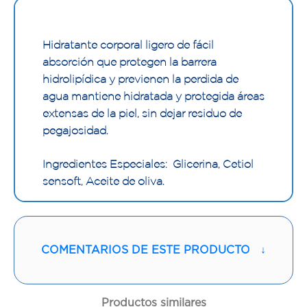
Hidratante corporal ligero de fácil
absorción que protegen la barrera
hidrolipídica y previenen la perdida de
agua mantiene hidratada y protegida áreas
extensas de la piel, sin dejar residuo de
pegajosidad.
Ingredientes Especiales: Glicerina, Cetiol
sensoft, Aceite de oliva.
Modo de Uso: Aplicar de 2 a 3 veces en el
día
COMENTARIOS DE ESTE PRODUCTO
↓
Productos similares