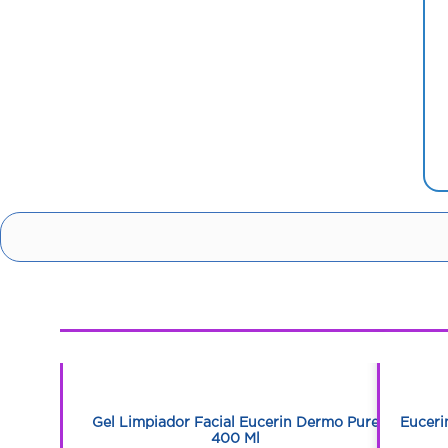
1
1
un Fps 50
Gel Limpiador Facial Eucerin Dermo Pure
Euceri
400 Ml