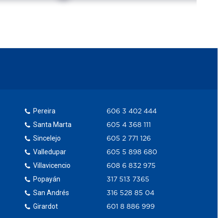
Pereira
606 3 402 444
Santa Marta
605 4 368 111
Sincelejo
605 2 771 126
Valledupar
605 5 898 680
Villavicencio
608 6 832 975
Popayán
317 513 7365
San Andrés
316 528 85 04
Girardot
601 8 886 999