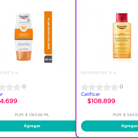
DORF S.A.
BEIERSDORF S.A.
0
0
ar
Calificar
74.699
$108.899
PUM: $ 1,164.66 ML
PUM: $ 544.5
Agregar
Agregar