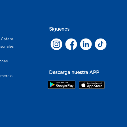
Síguenos
s Cafam
rsonales
ones
Descarga nuestra APP
omercio