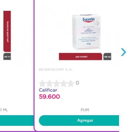
›
BEIERSDORF S.A.
0
Calificar
59.600
0 ML
PUM:
Agregar