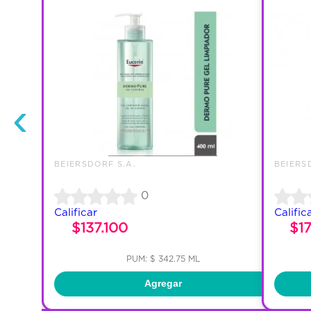
‹
BEIERSDORF S.A.
BEIERS
0
Calificar
Calific
$137.100
$1
PUM: $ 342.75 ML
Agregar