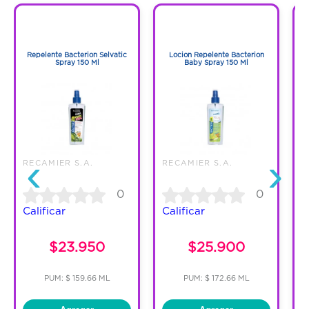
1
1
1
1
Repelente Bacterion Selvatic
Locion Repelente Bacterion
Spray 150 Ml
Baby Spray 150 Ml
‹
›
RECAMIER S.A.
RECAMIER S.A.
0
0
Calificar
Calificar
C
$23.950
$25.900
PUM: $ 159.66 ML
PUM: $ 172.66 ML