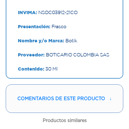
INVIMA:
NSOC03912-21CO
Presentación:
Frasco
Nombre y/o Marca:
Botik
Proveedor:
BOTICARIO COLOMBIA SAS
Contenido:
30 Ml
Cantidad:
1 Frasco
Código:
1295629
COMENTARIOS DE ESTE PRODUCTO
↓
Productos similares