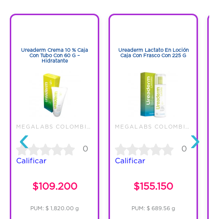
captación hídrica de la piel, mientras se
restaura el manto hidroliídico.
1
1
1
1
Ureaderm Crema 10 % Caja
Ureaderm Lactato En Loción
S
Con Tubo Con 60 G –
Caja Con Frasco Con 225 G
Hidratante
‹
›
MEGALABS COLOMBIA SAS
MEGALABS COLOMBIA SAS
0
0
Calificar
Calificar
$109.200
$155.150
PUM: $ 1,820.00 g
PUM: $ 689.56 g