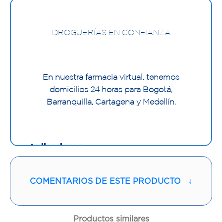
DROGUERÍAS EN CONFIANZA
En nuestra farmacia virtual, tenemos
domicilios 24 horas para Bogotá,
Barranquilla, Cartagena y Medellín.
Indicaciones:
Glicolic Crema es una avanzada fórmula
COMENTARIOS DE ESTE PRODUCTO
↓
hidratante, que incluye múltiples activos
con efectos sinérgicos, que humectan
desde la primera aplicación y hasta por 24
Productos similares
horas contribuyendo a aumentar la