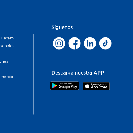
Síguenos
s Cafam
rsonales
ones
Descarga nuestra APP
omercio