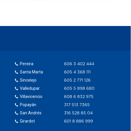
Pereira
606 3 402 444
Santa Marta
605 4 368 111
Sincelejo
605 2 771 126
Valledupar
605 5 898 680
Villavicencio
608 6 832 975
Popayán
317 513 7365
San Andrés
316 528 85 04
Girardot
601 8 886 999