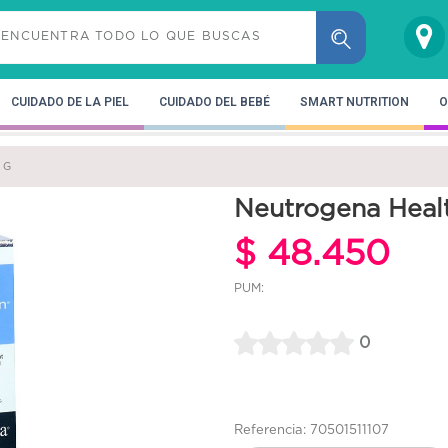
CUIDADO DE LA PIEL
CUIDADO DEL BEBÉ
SMART NUTRITION
O
2 G
Neutrogena Heal
$ 48.450
PUM:
0
Referencia: 70501511107