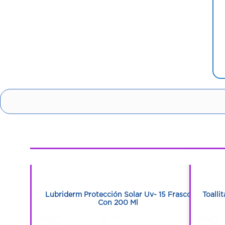
1
1
Con 120 Ml
Lubriderm Protección Solar Uv- 15 Frasco
Toalli
Con 200 Ml