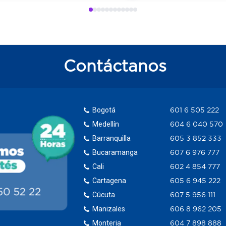
Contáctanos
Bogotá
601 6 505 222
Medellín
604 6 040 570
Barranquilla
605 3 852 333
Bucaramanga
607 6 976 777
Cali
602 4 854 777
Cartagena
605 6 945 222
Cúcuta
607 5 956 111
Manizales
606 8 962 205
Monteria
604 7 898 888