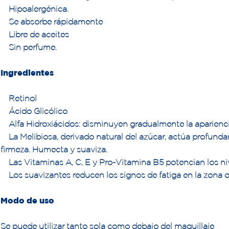
Hipoalergénica.
Se absorbe rápidamente
Libre de aceites
Sin perfume.
Ingredientes
Retinol
Ácido Glicólico
Alfa Hidroxiácidos: disminuyen gradualmente la apariencia
La Melibiosa, derivado natural del azúcar, actúa profundam
firmeza. Humecta y suaviza.
Las Vitaminas A, C, E y Pro-Vitamina B5 potencian los n
Los suavizantes reducen los signos de fatiga en la zona oc
Modo de uso
Se puede utilizar tanto sola como debajo del maquillaje