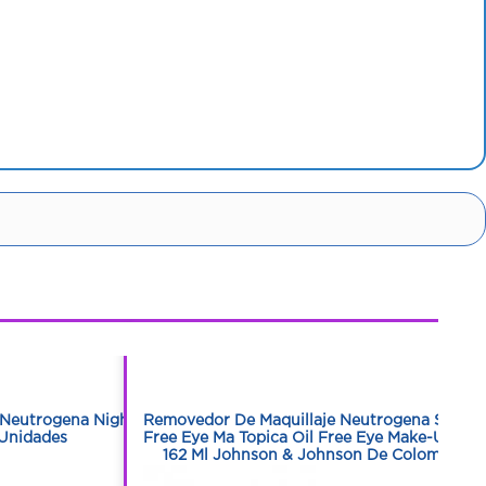
1
1
s Neutrogena Night
Removedor De Maquillaje Neutrogena Sol Oil
Unidades
Free Eye Ma Topica Oil Free Eye Make-Up Fra
162 Ml Johnson & Johnson De Colombia