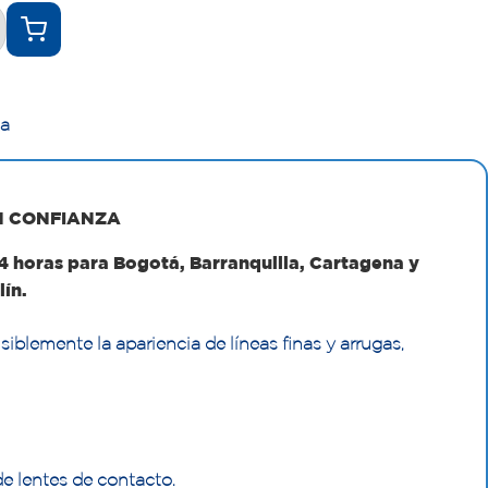
ca
N CONFIANZA
24 horas para Bogotá, Barranquilla, Cartagena y
lín.
iblemente la apariencia de líneas finas y arrugas,
 lentes de contacto.