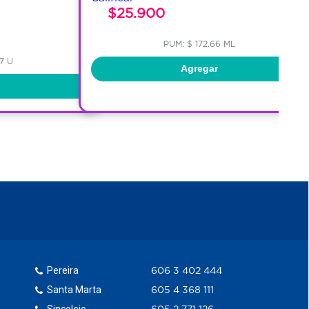
$25.900
PUM: $ 172.66 ML
37 U
Agregar
Pereira
606 3 402 444
Santa Marta
605 4 368 111
Sincelejo
605 2 771 126