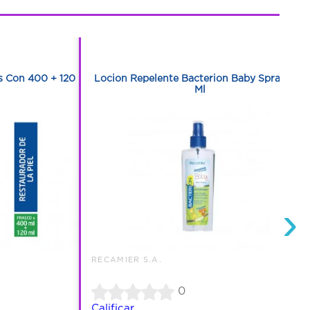
1
1
s Con 400 + 120 Ml
Locion Repelente Bacterion Baby Spray 150
Ml
›
RECAMIER S.A.
0
Calificar