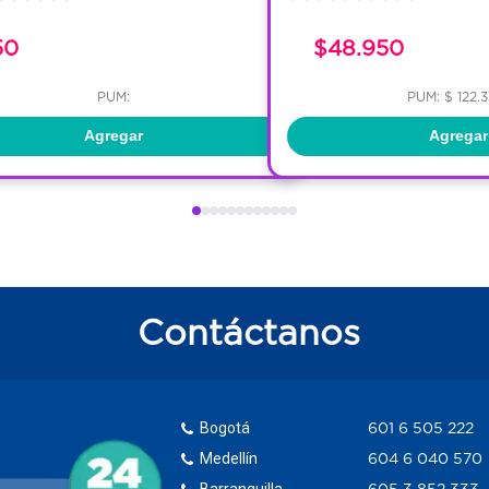
50
$48.950
PUM:
PUM: $ 122.
Agregar
Agregar
Contáctanos
Bogotá
601 6 505 222
Medellín
604 6 040 570
Barranquilla
605 3 852 333