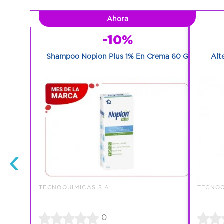
Ahora
-10%
ero Con 30
Shampoo Nopion Plus 1% En Crema 60 G
Alt
‹
TECNOQUIMICAS S.A.
TECNOQ
0