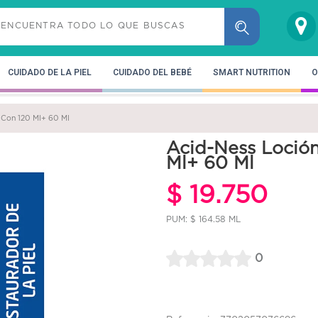
CUIDADO DE LA PIEL
CUIDADO DEL BEBÉ
SMART NUTRITION
O
 Con 120 Ml+ 60 Ml
Acid-Ness Loció
Ml+ 60 Ml
$ 19.750
PUM: $ 164.58 ML
0