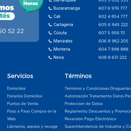
Bucaramanga
607 6 976 777
Cali
602 4 854 777
Cartagena
605 6 945 222
Cúcuta
607 5 956 111
Manizales
606 8 962 205
Monteria
604 7 898 888
Neiva
608 8 631 222
Servicios
Términos
Domicilios
Términos y Condiciones Droguería
Horarios Domicilios
Autorización Tratamiento Datos Pe
Puntos de Venta
Proteccion de Datos
Paso a Paso Compra en la
Reglamento Descuentos y Promoci
Web
Reversión Pago Electrónico
Llámanos, separa y recoge
Superintendencia de Industria y C