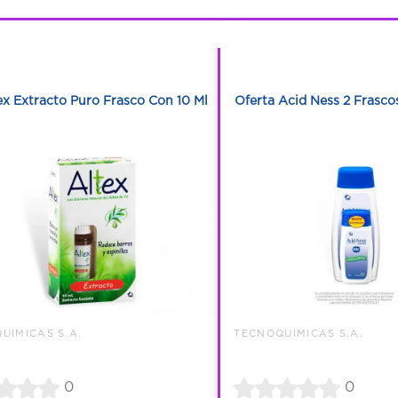
1
1
1
1
ex Extracto Puro Frasco Con 10 Ml
Oferta Acid Ness 2 Frasco
UIMICAS S.A.
TECNOQUIMICAS S.A.
0
0