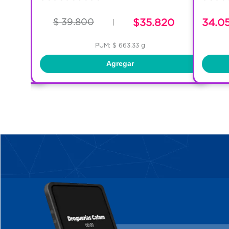
$ 39.800
$35.820
34.0
|
PUM: $ 663.33 g
Agregar