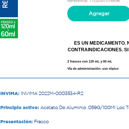
Referencia: 7702057076696
Agregar
ES UN MEDICAMENTO. 
CONTRAINDICACIONES. SI
2 frascos con 120 mL y 60 mL
Vía de administración: uso tópico
INVIMA:
INVIMA 2022M-0003534-R2
Principio activo:
Acetato De Aluminio .059G/100Ml Loc T
Presentación:
Frasco