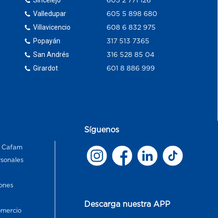
Valledupar
605 5 898 680
Villavicencio
608 6 832 975
Popayán
317 513 7365
San Andrés
316 528 85 04
Girardot
601 8 886 999
Síguenos
s Cafam
rsonales
ones
Descarga nuestra APP
omercio