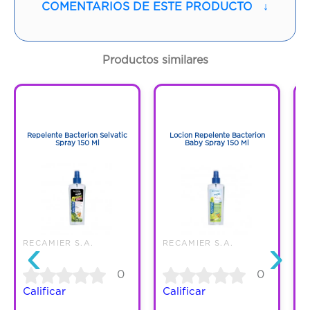
Vía de administración:
ORAL
COMENTARIOS DE ESTE PRODUCTO
↓
Contenido:
60 Ml
Productos similares
Cantidad:
1 Frasco
1
1
Código:
1285257
1
1
Repelente Bacterion Selvatic
Locion Repelente Bacterion
Spray 150 Ml
Baby Spray 150 Ml
‹
›
RECAMIER S.A.
RECAMIER S.A.
0
0
Calificar
Calificar
C