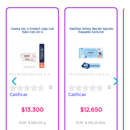
Mantiene la colita de tu bebé seca,
para evitar irritaciones o quemaduras.
1
1
1
1
Crema No. 4 Protect Caja Con
Toallitas Winny Recién Nacido
Tubo Con 20 G
Paquete X40Und
‹
›
TECNOQUIMICAS S.A.
TECNOQUIMICAS S.A.
T
0
0
Calificar
Calificar
C
$13.300
$12.650
PUM: $ 665.00 g
PUM: $ 316.25 BOL