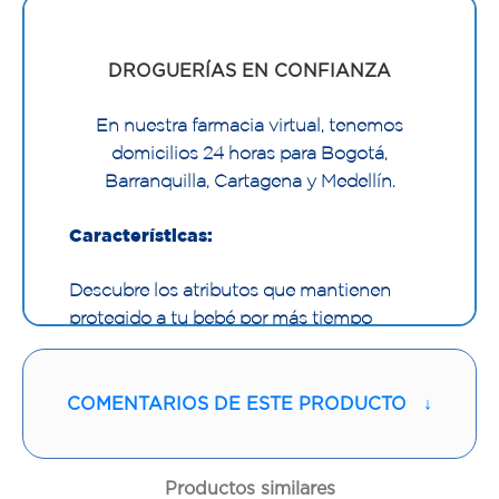
DROGUERÍAS EN CONFIANZA
En nuestra farmacia virtual, tenemos
domicilios 24 horas para Bogotá,
Barranquilla, Cartagena y Medellín.
Características:
Descubre los atributos que mantienen
protegido a tu bebé por más tiempo
Sistema ultra absorbente.
Copa extra-seca.
COMENTARIOS DE ESTE PRODUCTO
↓
Barreras altas para mayor comodidad.
Cintas y cintura elastizadas.
Cintas pega y despega.
Productos similares