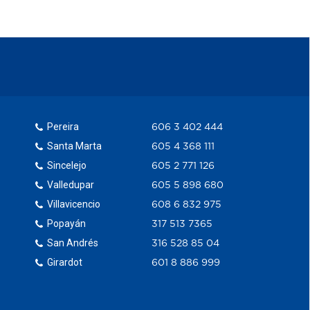
Pereira
606 3 402 444
Santa Marta
605 4 368 111
Sincelejo
605 2 771 126
Valledupar
605 5 898 680
Villavicencio
608 6 832 975
Popayán
317 513 7365
San Andrés
316 528 85 04
Girardot
601 8 886 999