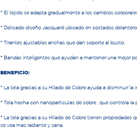
* El tejido se adapta gradualmente a los cambios corporale
* Delicado diseño Jacquard ubicado en costados delantero 
* Tirantes ajustables anchas que dan soporte al busto.
* Bandas inteligentes que ayudan a mantener una mejor po
BENEFICIO:
* La tela gracias a su Hilado de Cobre ayuda a disminuir la in
* Tela hecha con nanoparticulas de cobre , que controla la 
* La tela gracias a su Hilado de Cobre tienen propiedades q
se vea mas radiante y sana.