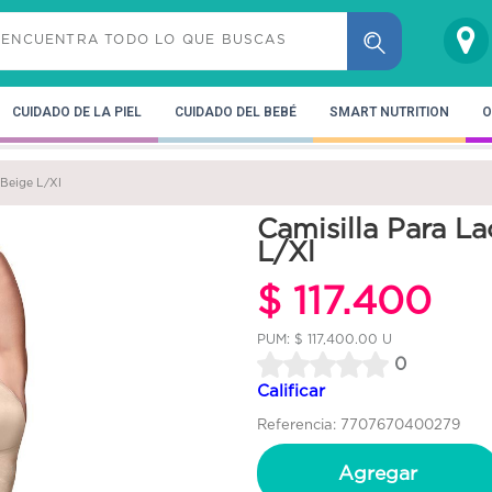
CUIDADO DE LA PIEL
CUIDADO DEL BEBÉ
SMART NUTRITION
O
 Beige L/Xl
Camisilla Para L
L/Xl
$ 117.400
PUM: $ 117,400.00 U
0
Calificar
Referencia: 7707670400279
Agregar