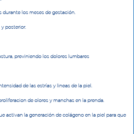
s durante los meses de gestación.
y posterior.
stura, previniendo los dolores lumbares
tensidad de las estrías y lineas de la piel.
proliferacion de olores y manchas en la prenda.
ue activan la generación de colágeno en la piel para que