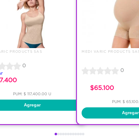
ARIC PRODUCTS SAS
MEDI VARIC PRODUCTS SA
0
0
ar
17.400
$65.100
PUM: $ 117,400.00 U
PUM: $ 65,100
Agregar
Agregar