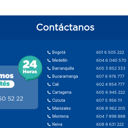
Contáctanos
Bogotá
601 6 505 222
Medellín
604 6 040 570
Barranquilla
605 3 852 333
Bucaramanga
607 6 976 777
Cali
602 4 854 777
Cartagena
605 6 945 222
Cúcuta
607 5 956 111
Manizales
606 8 962 205
Monteria
604 7 898 888
Neiva
608 8 631 222