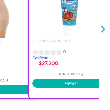
›
S
PF FARMACEUTICA S.A.
0
Calificar
$27.200
PUM: $ 362.67 g
.00 U
Agregar