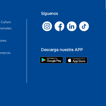
Síguenos
s Cafam
rsonales
ones
Descarga nuestra APP
omercio