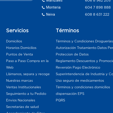
Manizales
606 8 962 205
Monteria
604 7 898 888
Neiva
608 8 631 222
Servicios
Términos
Domicilios
Términos y Condiciones Droguería
Horarios Domicilios
Autorización Tratamiento Datos Pe
Puntos de Venta
Proteccion de Datos
Paso a Paso Compra en la
Reglamento Descuentos y Promoci
Web
Reversión Pago Electrónico
Llámanos, separa y recoge
Superintendencia de Industria y C
Nuestras marcas
Uso seguro de medicamentos
Ventas Institucionales
Términos y condiciones domicilios
Seguimiento a tu Pedido
dispensación EPS
Envios Nacionales
PQRS
Secretarias de salud