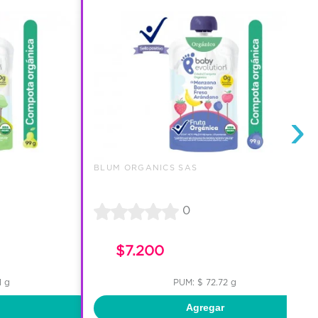
›
BLUM ORGANICS SAS
0
$7.200
1 g
PUM: $ 72.72 g
Agregar