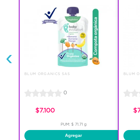
‹
BLUM ORGANICS SAS
BLUM O
0
$7.100
$
PUM: $ 71.71 g
Agregar