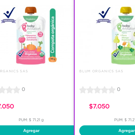
RGANICS SAS
BLUM ORGANICS SAS
0
0
7.050
$7.050
PUM: $ 71.21 g
PUM: $ 71.2
Agregar
Agregar