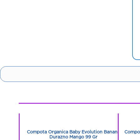
1
1
on Manzana
Compota Organica Baby Evolution Banano
Compot
Durazno Mango 99 Gr