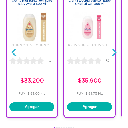
Crema Hidratante Johnson'S
Crema Líquida Johnson Baby
Baby Avena 400 Ml
Original Con 400 Ml
A
‹
›
JOHNSON & JOHNSON DE COLOMBIA
JOHNSON & JOHNSON DE COLOMBIA
0
0
C
$33.200
$35.900
PUM: $ 83.00 ML
PUM: $ 89.75 ML
Agregar
Agregar