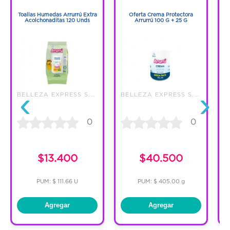
1
1
Toallas Humedas Arrurrú Extra
Oferta Crema Protectora
C
Acolchonaditas 120 Unds
Arrurrú 100 G + 25 G
‹
›
BELLEZA EXPRESS S.A.
BELLEZA EXPRESS S.A.
0
0
$13.400
$40.500
PUM: $ 111.66 U
PUM: $ 405.00 g
Agregar
Agregar