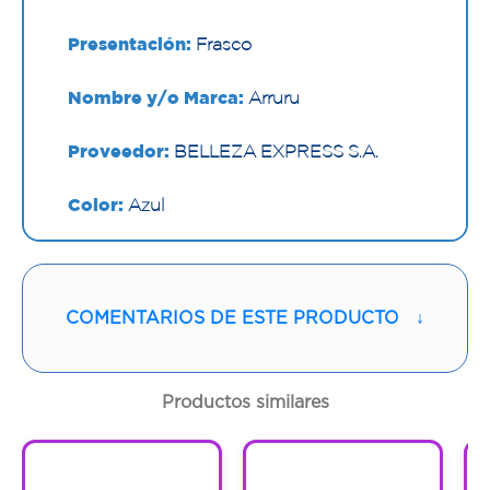
Presentación:
Frasco
Nombre y/o Marca:
Arruru
Proveedor:
BELLEZA EXPRESS S.A.
Color:
Azul
Contenido:
800 Ml
Cantidad:
1 Frasco
COMENTARIOS DE ESTE PRODUCTO
↓
Código:
1294429
Productos similares
1
1