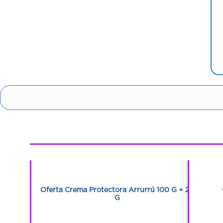
1
1
xtra
Oferta Crema Protectora Arrurrú 100 G + 25
s
G