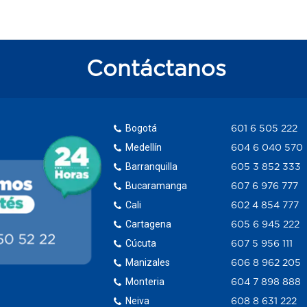
Contáctanos
Bogotá
601 6 505 222
Medellín
604 6 040 570
Barranquilla
605 3 852 333
Bucaramanga
607 6 976 777
Cali
602 4 854 777
Cartagena
605 6 945 222
Cúcuta
607 5 956 111
Manizales
606 8 962 205
Monteria
604 7 898 888
Neiva
608 8 631 222