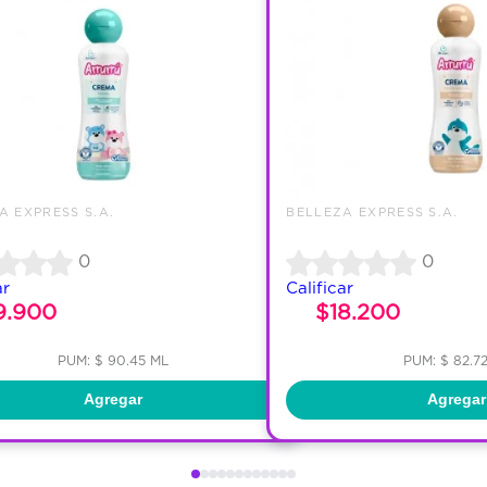
A EXPRESS S.A.
BELLEZA EXPRESS S.A.
0
0
ar
Calificar
9.900
$18.200
PUM: $ 90.45 ML
PUM: $ 82.7
Agregar
Agregar