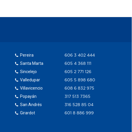
Pereira
606 3 402 444
Santa Marta
605 4 368 111
Sincelejo
605 2 771 126
Valledupar
605 5 898 680
Villavicencio
608 6 832 975
Popayán
317 513 7365
San Andrés
316 528 85 04
Girardot
601 8 886 999