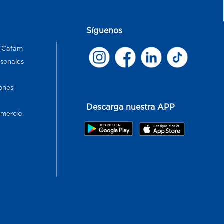
Síguenos
s Cafam
rsonales
ones
Descarga nuestra APP
omercio