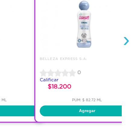
›
BELLEZA EXPRESS S.A.
0
Calificar
$18.200
2 ML
PUM: $ 82.72 ML
Agregar