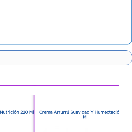
1
1
Nutrición 220 Ml
Crema Arrurrú Suavidad Y Humectación 220
Ml