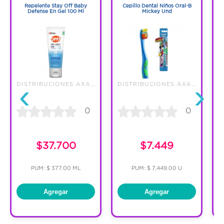
Repelente Stay Off Baby
Cepillo Dental Niños Oral-B
Defense En Gel 100 Ml
Mickey Und
‹
›
DISTRIBUCIONES AXA S.A.S.
DISTRIBUCIONES AXA S.A.S.
0
0
$37.700
$7.449
PUM: $ 377.00 ML
PUM: $ 7,449.00 U
Agregar
Agregar