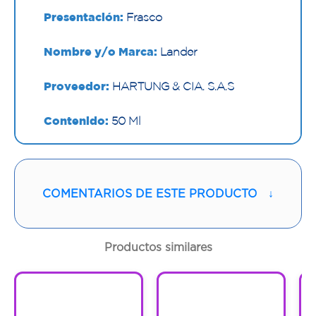
Presentación:
Frasco
Nombre y/o Marca:
Lander
Proveedor:
HARTUNG & CIA. S.A.S
Contenido:
50 Ml
Cantidad:
1 Frasco
Código:
1295001
COMENTARIOS DE ESTE PRODUCTO
↓
Productos similares
1
1
1
1