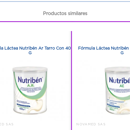
Productos similares
1
1
1
1
a Láctea Nutribén Ar Tarro Con 400
Fórmula Láctea Nutribén
G
G
ED SAS
NOVAMED SAS