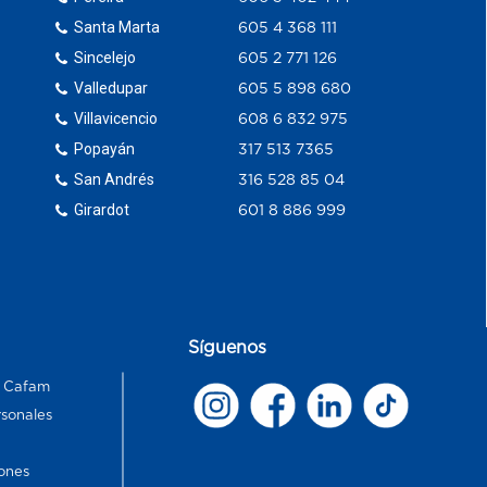
Santa Marta
605 4 368 111
Sincelejo
605 2 771 126
Valledupar
605 5 898 680
Villavicencio
608 6 832 975
Popayán
317 513 7365
San Andrés
316 528 85 04
Girardot
601 8 886 999
Síguenos
s Cafam
rsonales
ones