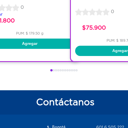
0
0
ar
1.800
$75.900
PUM: $ 179.50 g
PUM: $ 189.
Agregar
Agregar
Contáctanos
Bogotá
601 6 505 222