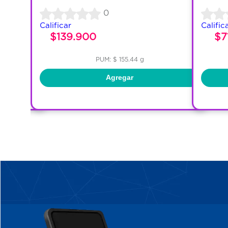
0
Calificar
Calific
$139.900
$7
PUM: $ 155.44 g
Agregar