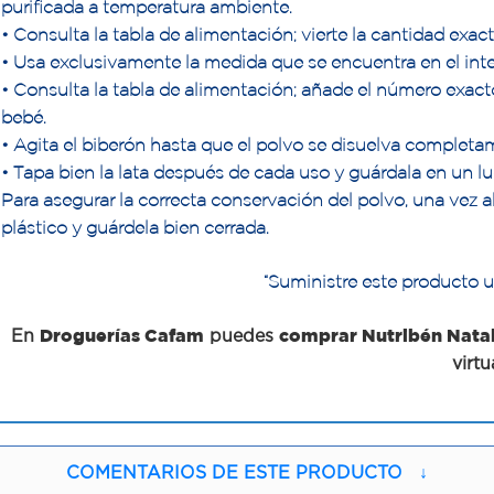
purificada a temperatura ambiente.
• Consulta la tabla de alimentación; vierte la cantidad exac
• Usa exclusivamente la medida que se encuentra en el interi
• Consulta la tabla de alimentación; añade el número exac
bebé.
• Agita el biberón hasta que el polvo se disuelva completa
• Tapa bien la lata después de cada uso y guárdala en un lu
Para asegurar la correcta conservación del polvo, una vez a
plástico y guárdela bien cerrada.
“Suministre este producto u
En
Droguerías Cafam
puedes
comprar Nutribén Natal
virtu
COMENTARIOS DE ESTE PRODUCTO
↓