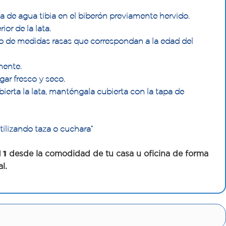
ta de agua tibia en el biberón previamente hervido.
or de la lata.
to de medidas rasas que correspondan a la edad del
mente.
gar fresco y seco.
bierta la lata, manténgala cubierta con la tapa de
tilizando taza o cuchara”
 1
desde la comodidad de tu casa u oficina de forma
al.