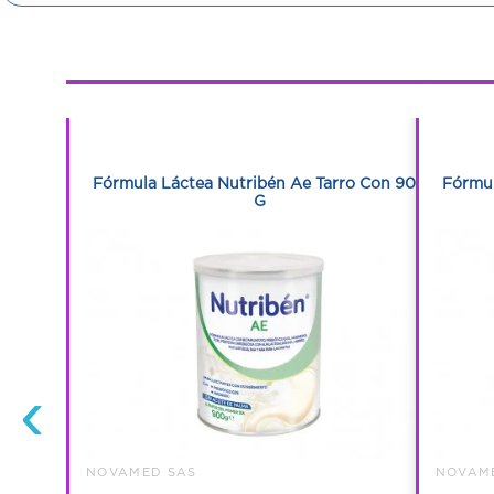
1
1
 Tarro Con
Fórmula Láctea Nutribén Ae Tarro Con 900
Fórmul
G
‹
NOVAMED SAS
NOVAM