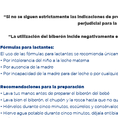
“Si no se siguen estrictamente las indicaciones de 
perjudicial para la
“La utilización del biberón incide negativamente e
Fórmulas para lactantes:
El uso de las fórmulas para lactantes se recomienda únicam
• Por intolerancia del niño a la leche materna
• Por ausencia de la madre
• Por incapacidad de la madre para dar leche o por cualquie
Recomendaciones para la preparación
• Lava tus manos antes de preparar el biberón del bebé
• Lava bien el biberón, el chupón y la rosca hasta que no 
• Hiérvelos durante cinco minutos, escúrrelos y consérval
• Hierve agua potable durante cinco minutos, déjala entibia