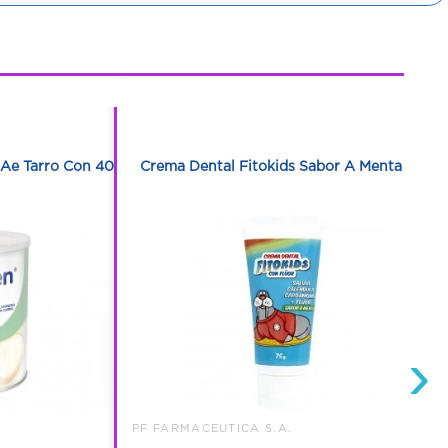
1
1
 Ae Tarro Con 400
Crema Dental Fitokids Sabor A Menta 75 G
›
PF FARMACEUTICA S.A.