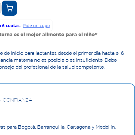
erna es el mejor alimento para el niño”
de inicio para lactantes desde el primer día hasta el 6
ancia materna no es posible o es insuficiente. Debe
onsejo del profesional de la salud competente.
N CONFIANZA
as para Bogotá, Barranquilla, Cartagena y Medellín.