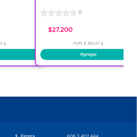
0
$27.200
75 g
PUM: $ 362.67 g
Agregar
Pereira
606 3 402 444