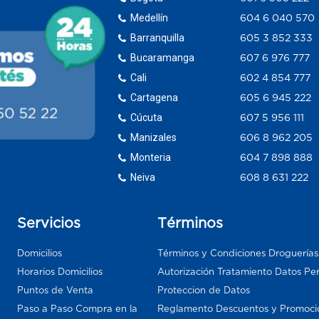
Medellín
604 6 040 570
Barranquilla
605 3 852 333
Bucaramanga
607 6 976 777
Cali
602 4 854 777
Cartagena
605 6 945 222
Cúcuta
607 5 956 111
Manizales
606 8 962 205
Monteria
604 7 898 888
Neiva
608 8 631 222
Servicios
Términos
Domicilios
Términos y Condiciones Droguería
Horarios Domicilios
Autorización Tratamiento Datos Pe
Puntos de Venta
Proteccion de Datos
Paso a Paso Compra en la
Reglamento Descuentos y Promoci