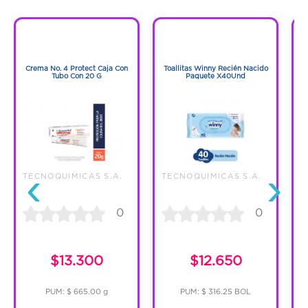
1
1
1
1
Crema No. 4 Protect Caja Con
Toallitas Winny Recién Nacido
Tubo Con 20 G
Paquete X40Und
‹
›
TECNOQUIMICAS S.A.
TECNOQUIMICAS S.A.
T
0
0
$13.300
$12.650
PUM: $ 665.00 g
PUM: $ 316.25 BOL