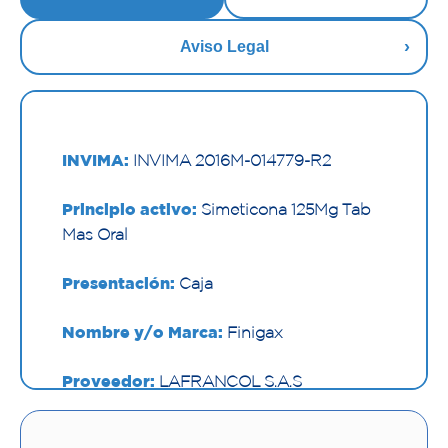
Aviso Legal
INVIMA:
INVIMA 2016M-014779-R2
Principio activo:
Simeticona 125Mg Tab
Mas Oral
Presentación:
Caja
Nombre y/o Marca:
Finigax
Proveedor:
LAFRANCOL S.A.S
Vía de administración:
ORAL