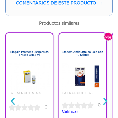
COMENTARIOS DE ESTE PRODUCTO
↓
Sabor:
Menta
Contenido:
1 Und
Productos similares
Cantidad:
20 Tabletas
1
1
1
1
Código:
1271559
Biogaia Protectis Suspensión
Smecta Antidiarreico Caja Con
Frasco Con 5 Ml
10 Sobres
‹
›
LAFRANCOL S.A.S
LAFRANCOL S.A.S
L
0
0
Calificar
C