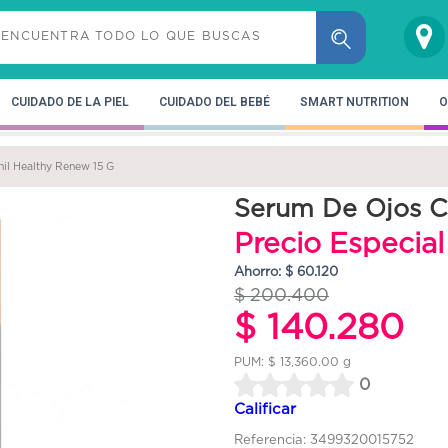
CUIDADO DE LA PIEL
CUIDADO DEL BEBÉ
SMART NUTRITION
O
il Healthy Renew 15 G
Serum De Ojos C
Precio Especia
Ahorro: $ 60.120
$ 200.400
$ 140.280
PUM: $ 13,360.00 g
0
Calificar
Referencia: 3499320015752