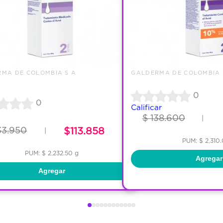
MA DE COLOMBIA S A
GALDERMA DE COLOMBIA 
0
0
Calificar
$ 138.600
|
33.950
$113.858
|
PUM: $ 2,310
PUM: $ 2,232.50 g
Agregar
Agregar