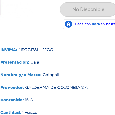
No Disponible
INVIMA:
NSOC17814-22CO
Presentación:
Caja
Nombre y/o Marca:
Cetaphil
Proveedor:
GALDERMA DE COLOMBIA S A
Contenido:
15 G
Cantidad:
1 Frasco