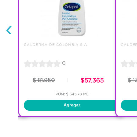
‹
GALDERMA DE COLOMBIA S A
GALDER
0
$ 81.950
$57.365
$ 1
|
PUM: $ 345.78 ML
Agregar