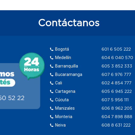
Contáctanos
Bogotá
601 6 505 222
Medellín
604 6 040 570
Barranquilla
605 3 852 333
Bucaramanga
607 6 976 777
Cali
602 4 854 777
Cartagena
605 6 945 222
Cúcuta
607 5 956 111
Manizales
606 8 962 205
Monteria
604 7 898 888
Neiva
608 8 631 222