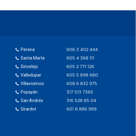
Pereira
606 3 402 444
Santa Marta
605 4 368 111
Sincelejo
605 2 771 126
Valledupar
605 5 898 680
Villavicencio
608 6 832 975
Popayán
317 513 7365
San Andrés
316 528 85 04
Girardot
601 8 886 999