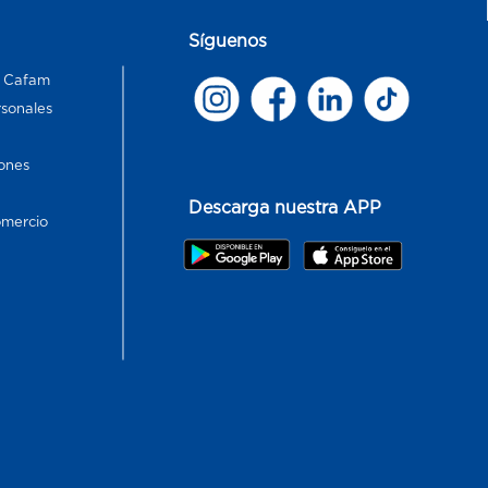
Síguenos
s Cafam
rsonales
ones
Descarga nuestra APP
omercio