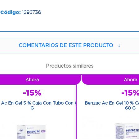
Código:
1292736
COMENTARIOS DE ESTE PRODUCTO
↓
Productos similares
Ahora
Ahora
-15%
-15
 Ac En Gel 5 % Caja Con Tubo Con 60
Benzac Ac En Gel 10 % C
G
60 G