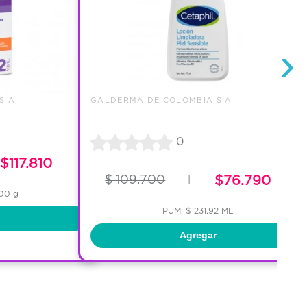
›
S A
GALDERMA DE COLOMBIA S A
0
$117.810
$ 109.700
$76.790
|
.00 g
PUM: $ 231.92 ML
Agregar