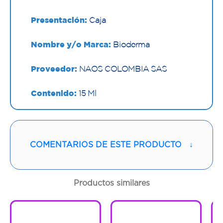
Presentación:
Caja
Nombre y/o Marca:
Bioderma
Proveedor:
NAOS COLOMBIA SAS
Contenido:
15 Ml
Cantidad:
1 Frasco
Código:
1294908
COMENTARIOS DE ESTE PRODUCTO
↓
Productos similares
1
1