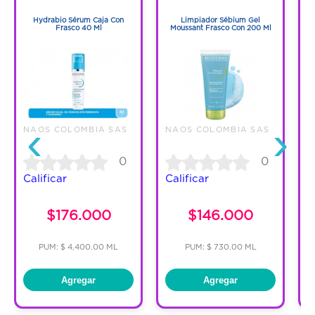
1
1
Hydrabio Sérum Caja Con
Limpiador Sébium Gel
Frasco 40 Ml
Moussant Frasco Con 200 Ml
‹
›
NAOS COLOMBIA SAS
NAOS COLOMBIA SAS
N
0
0
Calificar
Calificar
C
$176.000
$146.000
PUM: $ 4,400.00 ML
PUM: $ 730.00 ML
Agregar
Agregar