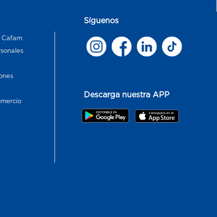
Síguenos
s Cafam
rsonales
ones
Descarga nuestra APP
omercio