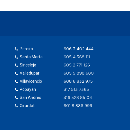
Pereira
606 3 402 444
Santa Marta
605 4 368 111
Sincelejo
605 2 771 126
Valledupar
605 5 898 680
Villavicencio
608 6 832 975
Popayán
317 513 7365
San Andrés
316 528 85 04
Girardot
601 8 886 999