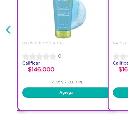
‹
NAOS COLOMBIA SAS
NAOS C
0
Calificar
Calific
$146.000
$1
PUM: $ 730.00 ML
Agregar