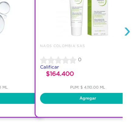
›
NAOS COLOMBIA SAS
0
Calificar
$164.400
0 ML
PUM: $ 4,110.00 ML
Agregar