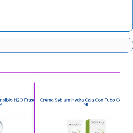
1
1
nsibio H2O Frasco
Crema Sebium Hydra Caja Con Tubo Con 40
Ml
Ml