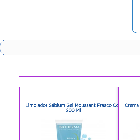
1
1
co 40 Ml
Limpiador Sébium Gel Moussant Frasco Con
Crema 
200 Ml