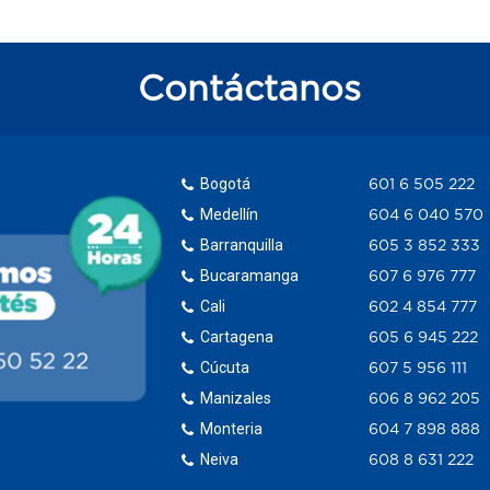
Contáctanos
Bogotá
601 6 505 222
Medellín
604 6 040 570
Barranquilla
605 3 852 333
Bucaramanga
607 6 976 777
Cali
602 4 854 777
Cartagena
605 6 945 222
Cúcuta
607 5 956 111
Manizales
606 8 962 205
Monteria
604 7 898 888
Neiva
608 8 631 222