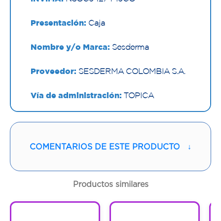
Presentación:
Caja
Nombre y/o Marca:
Sesderma
Proveedor:
SESDERMA COLOMBIA S.A.
Vía de administración:
TOPICA
Contenido:
50 Ml
Cantidad:
1 Frasco
COMENTARIOS DE ESTE PRODUCTO
↓
Código:
1295184
Productos similares
1
1