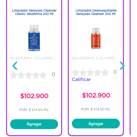
1
1
Limpiador Sensyses Cleanser
Limpiador Desmaquillante
C
Classic Sesderma 200 Ml
Sensyses Cleanser 200 Ml
‹
›
SESDERMA COLOMBIA S.A.
SESDERMA COLOMBIA S.A.
0
0
Calificar
C
$102.900
$102.900
PUM: $ 514.50 ML
PUM: $ 514.50 ML
Agregar
Agregar