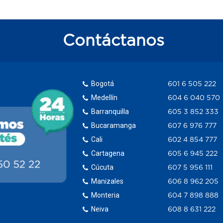
Contáctanos
Bogotá
601 6 505 222
Medellín
604 6 040 570
Barranquilla
605 3 852 333
Bucaramanga
607 6 976 777
Cali
602 4 854 777
Cartagena
605 6 945 222
Cúcuta
607 5 956 111
Manizales
606 8 962 205
Monteria
604 7 898 888
Neiva
608 8 631 222