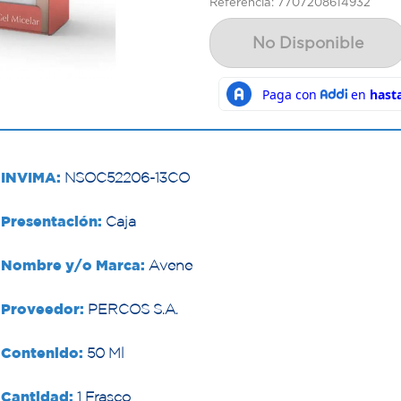
Referencia: 7707208614932
No Disponible
INVIMA:
NSOC52206-13CO
Presentación:
Caja
Nombre y/o Marca:
Avene
Proveedor:
PERCOS S.A.
Contenido:
50 Ml
Cantidad:
1 Frasco