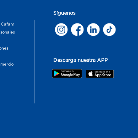
Síguenos
s Cafam
rsonales
ones
Descarga nuestra APP
omercio