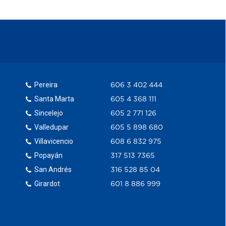
Pereira
606 3 402 444
Santa Marta
605 4 368 111
Sincelejo
605 2 771 126
Valledupar
605 5 898 680
Villavicencio
608 6 832 975
Popayán
317 513 7365
San Andrés
316 528 85 04
Girardot
601 8 886 999