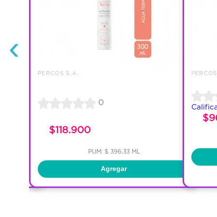
‹
PERCOS S.A.
PERCOS
0
Calific
$9
$118.900
PUM: $ 396.33 ML
Agregar