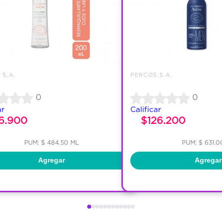
 S.A.
PERCOS S.A.
0
0
ar
Calificar
6.900
$126.200
PUM: $ 484.50 ML
PUM: $ 631.0
Agregar
Agregar