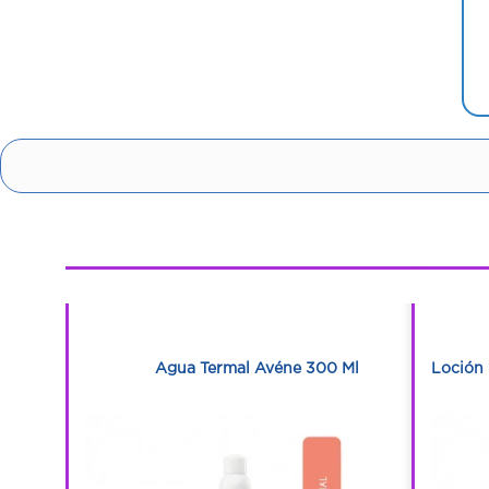
1
1
Ml
Agua Termal Avéne 300 Ml
Loción 