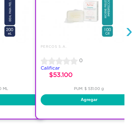
›
PERCOS S.A.
0
Calificar
$53.100
0 ML
PUM: $ 531.00 g
Agregar