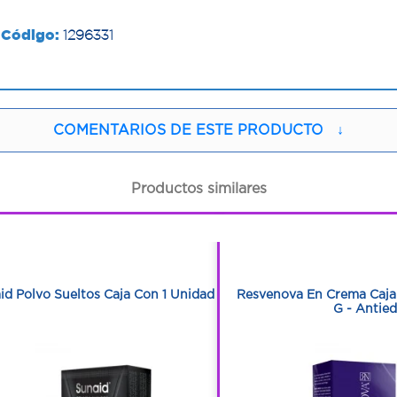
Código:
1296331
COMENTARIOS DE ESTE PRODUCTO
↓
Productos similares
1
1
1
1
id Polvo Sueltos Caja Con 1 Unidad
Resvenova En Crema Caja
G - Antie