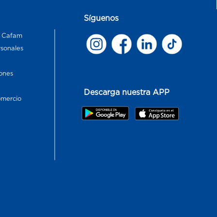
Síguenos
s Cafam
rsonales
ones
Descarga nuestra APP
omercio