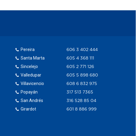
Pereira
606 3 402 444
Santa Marta
605 4 368 111
Sincelejo
605 2 771 126
Valledupar
605 5 898 680
Villavicencio
608 6 832 975
Popayán
317 513 7365
San Andrés
316 528 85 04
Girardot
601 8 886 999