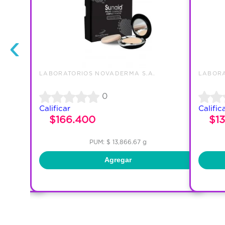
‹
LABORATORIOS NOVADERMA S.A.
LABORA
0
Calificar
Calific
$166.400
$1
PUM: $ 13,866.67 g
Agregar