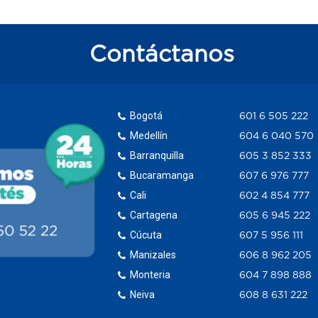
Contáctanos
Bogotá
601 6 505 222
Medellín
604 6 040 570
Barranquilla
605 3 852 333
Bucaramanga
607 6 976 777
Cali
602 4 854 777
Cartagena
605 6 945 222
Cúcuta
607 5 956 111
Manizales
606 8 962 205
Monteria
604 7 898 888
Neiva
608 8 631 222