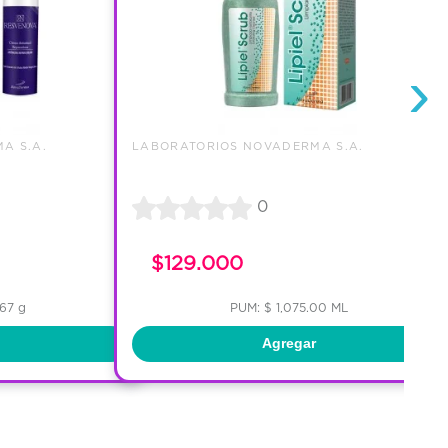
›
A S.A.
LABORATORIOS NOVADERMA S.A.
0
$129.000
.67 g
PUM: $ 1,075.00 ML
Agregar