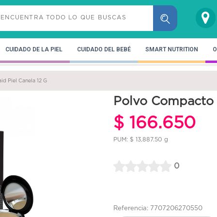
CUIDADO DE LA PIEL
CUIDADO DEL BEBÉ
SMART NUTRITION
O
d Piel Canela 12 G
Polvo Compacto S
$ 166.650
PUM: $ 13,887.50 g
0
Referencia: 7707206270550