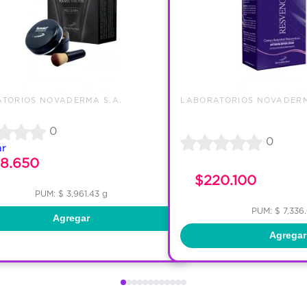
TORIOS NOVADERMA S.A.
LABORATORIOS NOVADERM
0
0
ar
38.650
$220.100
PUM: $ 3,961.43 g
PUM: $ 7,336
Agregar
Agregar