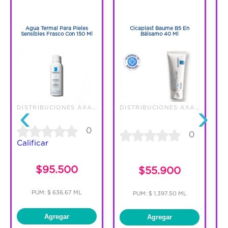
1
1
1
1
Agua Termal Para Pieles
Cicaplast Baume B5 En
J
Sensibles Frasco Con 150 Ml
Bálsamo 40 Ml
‹
›
DISTRIBUCIONES AXA S.A.S.
DISTRIBUCIONES AXA S.A.S.
0
0
Calificar
C
$95.500
$55.900
PUM: $ 636.67 ML
PUM: $ 1,397.50 ML
Agregar
Agregar