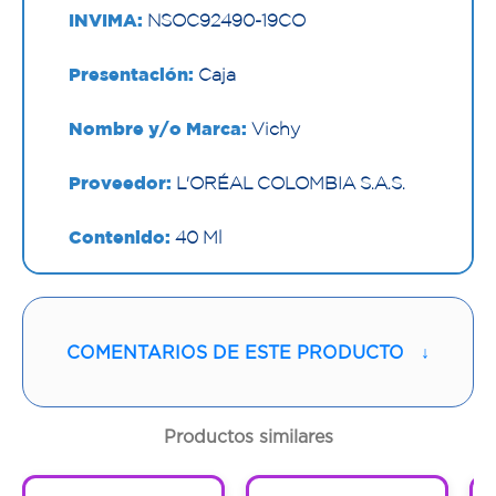
INVIMA:
NSOC92490-19CO
Presentación:
Caja
Nombre y/o Marca:
Vichy
Proveedor:
L'ORÉAL COLOMBIA S.A.S.
Contenido:
40 Ml
Cantidad:
1 Frasco
Código:
1297416
COMENTARIOS DE ESTE PRODUCTO
↓
Productos similares