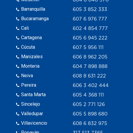
Barranquilla
605 3 852 333
Bucaramanga
607 6 976 777
Cali
602 4 854 777
Cartagena
605 6 945 222
Cúcuta
607 5 956 111
Manizales
606 8 962 205
Monteria
604 7 898 888
Neiva
608 8 631 222
Pereira
606 3 402 444
Santa Marta
605 4 368 111
Sincelejo
605 2 771 126
Valledupar
605 5 898 680
Villavicencio
608 6 832 975
Popayán
317 513 7365