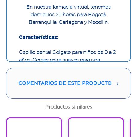
En nuestra farmacia virtual, tenemos
domicilios 24 horas para Bogotá,
Barranquilla, Cartagena y Medellín.
Características:
Cepillo dental Colgate para niños de 0 a 2
años. Cerdas extra suaves para una
limpieza suave y efectiva.
Cabeza compacta para la boca pequeña
COMENTARIOS DE ESTE PRODUCTO
↓
del niño y mango antideslizante que se
adapta a la mano para el cepillado.
Productos similares
1
1
1
1