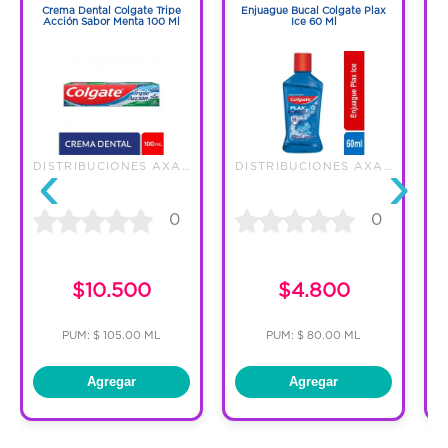
Crema Dental Colgate Tripe
Enjuague Bucal Colgate Plax
Acción Sabor Menta 100 Ml
Ice 60 Ml
‹
›
DISTRIBUCIONES AXA S.A.S.
DISTRIBUCIONES AXA S.A.S.
0
0
$10.500
$4.800
PUM: $ 105.00 ML
PUM: $ 80.00 ML
Agregar
Agregar