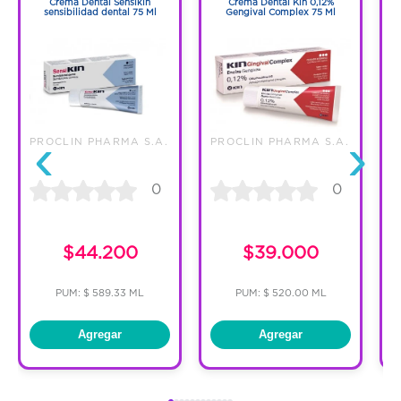
Crema Dental Sensikin
Crema Dental Kin 0,12%
sensibilidad dental 75 Ml
Gengival Complex 75 Ml
‹
›
PROCLIN PHARMA S.A.
PROCLIN PHARMA S.A.
P
0
0
$44.200
$39.000
PUM: $ 589.33 ML
PUM: $ 520.00 ML
Agregar
Agregar