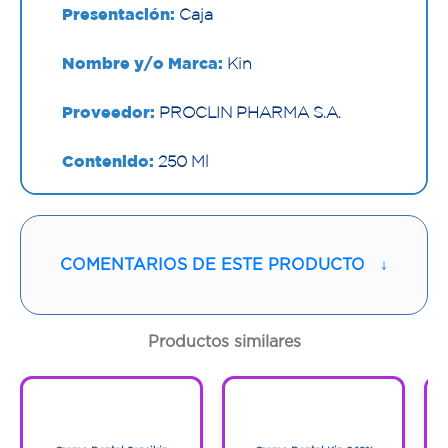
Presentación:
Caja
Nombre y/o Marca:
Kin
Proveedor:
PROCLIN PHARMA S.A.
Contenido:
250 Ml
Cantidad:
1 Frasco
Código:
1295104
COMENTARIOS DE ESTE PRODUCTO
↓
Productos similares
1
1
1
1