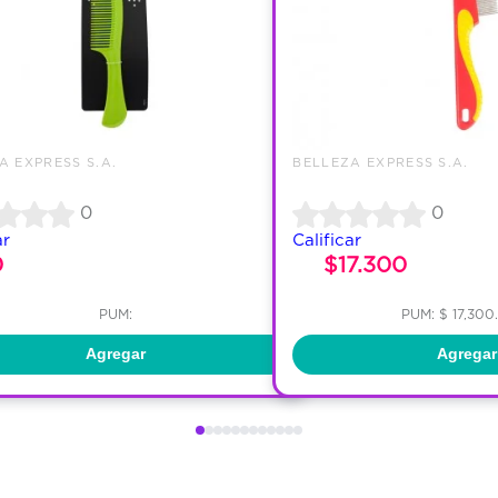
A EXPRESS S.A.
BELLEZA EXPRESS S.A.
0
0
ar
Calificar
0
$17.300
PUM:
PUM: $ 17,300
Agregar
Agregar