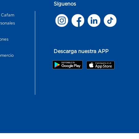
Síguenos
s Cafam
rsonales
ones
Descarga nuestra APP
omercio