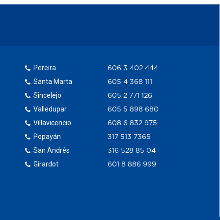
Pereira
606 3 402 444
Santa Marta
605 4 368 111
Sincelejo
605 2 771 126
Valledupar
605 5 898 680
Villavicencio
608 6 832 975
Popayán
317 513 7365
San Andrés
316 528 85 04
Girardot
601 8 886 999