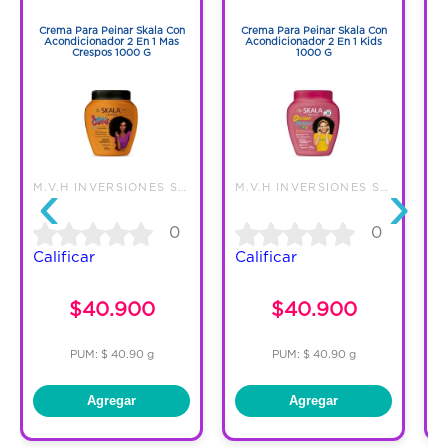
1
1
Crema Para Peinar Skala Con
Crema Para Peinar Skala Con
Acondicionador 2 En 1 Mas
Acondicionador 2 En 1 Kids
Crespos 1000 G
1000 G
‹
›
M.V.H INVERSIONES SAS
M.V.H INVERSIONES SAS
0
0
Calificar
Calificar
C
$40.900
$40.900
PUM: $ 40.90 g
PUM: $ 40.90 g
Agregar
Agregar