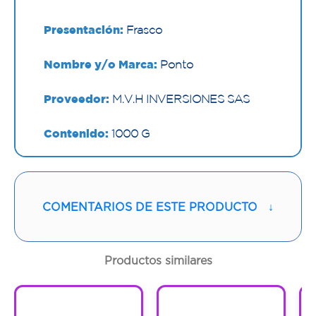
Presentación:
Frasco
Nombre y/o Marca:
Ponto
Proveedor:
M.V.H INVERSIONES SAS
Contenido:
1000 G
Cantidad:
1 Frasco
Código:
1295466
COMENTARIOS DE ESTE PRODUCTO
↓
Productos similares
1
1