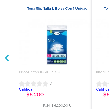
1
pal Und
Tena Slip Talla L Bolsa Con 1 Unidad
Ten
‹
PRODUCTOS FAMILIA S.A.
PRODUC
0
Calificar
Calific
$6.200
$
PUM: $ 6,200.00 U