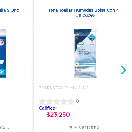
1
alla S Und
Tena Toallas Húmedas Bolsa Con 40
Unidades
›
PRODUCTOS FAMILIA S.A.
0
Calificar
$23.250
.00 U
PUM: $ 581.25 BOL