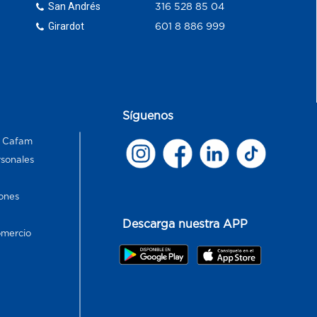
San Andrés
316 528 85 04
Girardot
601 8 886 999
Síguenos
s Cafam
rsonales
ones
Descarga nuestra APP
omercio