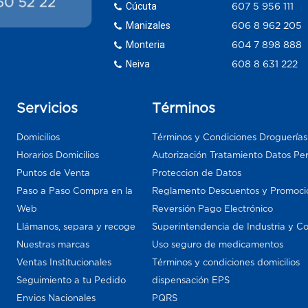
Cúcuta
607 5 956 111
Manizales
606 8 962 205
Monteria
604 7 898 888
Neiva
608 8 631 222
Servicios
Términos
Domicilios
Términos y Condiciones Droguería
Horarios Domicilios
Autorización Tratamiento Datos Pe
Puntos de Venta
Proteccion de Datos
Paso a Paso Compra en la
Reglamento Descuentos y Promoci
Web
Reversión Pago Electrónico
Llámanos, separa y recoge
Superintendencia de Industria y C
Nuestras marcas
Uso seguro de medicamentos
Ventas Institucionales
Términos y condiciones domicilios
Seguimiento a tu Pedido
dispensación EPS
Envios Nacionales
PQRS