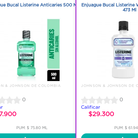
ue Bucal Listerine Anticaries 500 Ml
Enjuague Bucal Listerine
473 Ml
N & JOHNSON DE COLOMBIA
JOHNSON & JOHNSON DE 
0
0
ar
Calificar
7.900
$29.300
PUM: $ 75.80 ML
PUM: $ 61.9