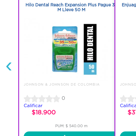
us Con 50
Hilo Dental Reach Expansion Plus Pague 35
Enjuag
M Lleve 50 M
‹
IA
JOHNSON & JOHNSON DE COLOMBIA
JOHNSO
0
Calificar
Calific
$18.900
$3
PUM: $ 540.00 m