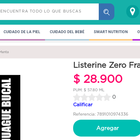
CUIDADO DE LA PIEL
CUIDADO DEL BEBÉ
SMART NUTRITION
O
 Menta
Listerine Zero F
$ 28.900
PUM: $ 57.80 ML
0
Calificar
Referencia: 7891010974336
Agregar