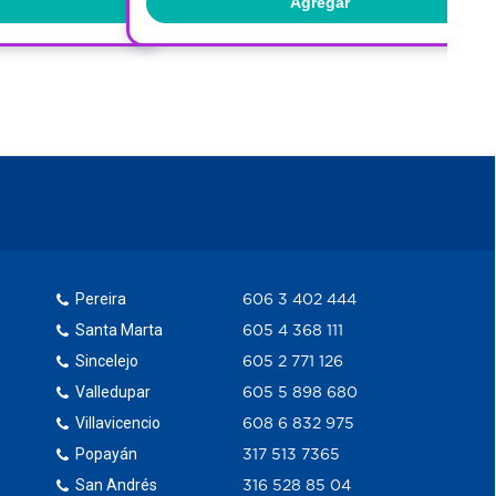
Agregar
Pereira
606 3 402 444
Santa Marta
605 4 368 111
Sincelejo
605 2 771 126
Valledupar
605 5 898 680
Villavicencio
608 6 832 975
Popayán
317 513 7365
San Andrés
316 528 85 04