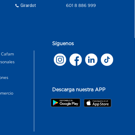
Girardot
601 8 886 999
Síguenos
s Cafam
rsonales
ones
Descarga nuestra APP
omercio