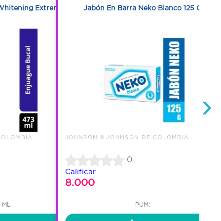
 Whitening Extreme
Jabón En Barra Neko Blanco 125 G
›
COLOMBIA
JOHNSON & JOHNSON DE COLOMBIA
0
Calificar
8.000
4 ML
PUM: