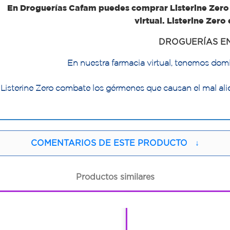
En Droguerías Cafam puedes comprar Listerine Zero 
virtual. Listerine Zer
DROGUERÍAS E
En nuestra farmacia virtual, tenemos domi
Listerine Zero combate los gérmenes que causan el mal alien
COMENTARIOS DE ESTE PRODUCTO
↓
Productos similares
1
1
1
1