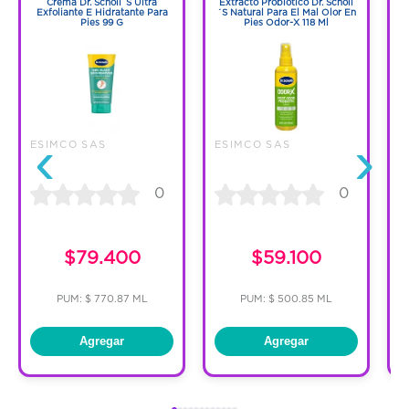
Crema Dr. Scholl´S Ultra
Extracto Probiótico Dr. Scholl
Exfoliante E Hidratante Para
´S Natural Para El Mal Olor En
S
Pies 99 G
Pies Odor-X 118 Ml
‹
›
ESIMCO SAS
ESIMCO SAS
E
0
0
$79.400
$59.100
PUM: $ 770.87 ML
PUM: $ 500.85 ML
Agregar
Agregar