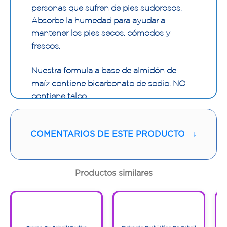
personas que sufren de pies sudorosos.
Absorbe la humedad para ayudar a
mantener los pies secos, cómodos y
frescos.
Nuestra formula a base de almidón de
maíz contiene bicarbonato de sodio. NO
contiene talco
COMENTARIOS DE ESTE PRODUCTO
↓
Productos similares
1
1
1
1