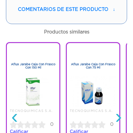
Vía de administración:
BUCAL
COMENTARIOS DE ESTE PRODUCTO
↓
Sabor:
Menta
Productos similares
Contenido:
1 Und
1
1
Cantidad:
12 Tabletas
1
1
Aflux Jarabe Caja Con Frasco
Aflux Jarabe Caja Con Frasco
B
Código:
788523
Con 150 Ml
Con 75 Ml
B
‹
›
TECNOQUIMICAS S.A.
TECNOQUIMICAS S.A.
T
0
0
Calificar
Calificar
C