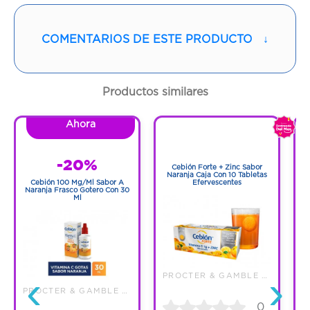
COLOMBIA LTDA
Vía de administración:
ORAL
COMENTARIOS DE ESTE PRODUCTO
↓
Sabor:
Fresa
Productos similares
Contenido:
1 Und
Ahora
1
Cantidad:
12 Tabletas
1
-20%
Cebión Forte + Zinc Sabor
Código:
344846
Naranja Caja Con 10 Tabletas
Cebión 100 Mg/Ml Sabor A
Efervescentes
Naranja Frasco Gotero Con 30
Ml
‹
›
PROCTER & GAMBLE COLOMBIA LTDA
PROCTER & GAMBLE COLOMBIA LTDA
0