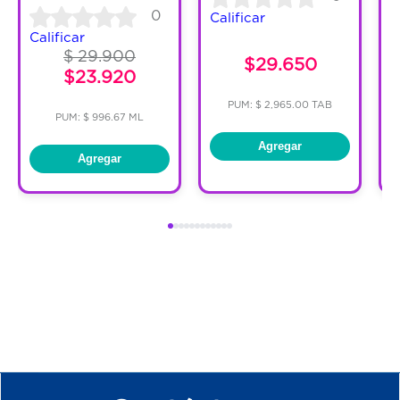
0
Calificar
Calificar
C
$ 29.900
$29.650
$23.920
PUM: $ 2,965.00 TAB
PUM: $ 996.67 ML
Agregar
Agregar