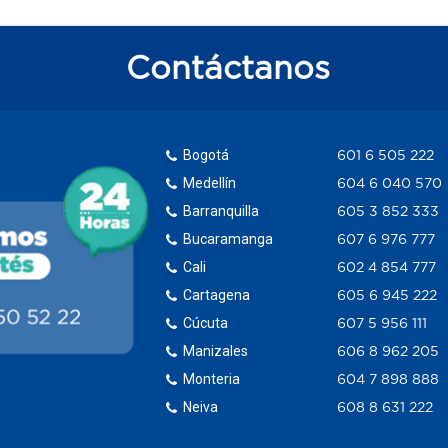
Contáctanos
Bogotá
601 6 505 222
Medellín
604 6 040 570
Barranquilla
605 3 852 333
Bucaramanga
607 6 976 777
Cali
602 4 854 777
Cartagena
605 6 945 222
Cúcuta
607 5 956 111
Manizales
606 8 962 205
Monteria
604 7 898 888
Neiva
608 8 631 222