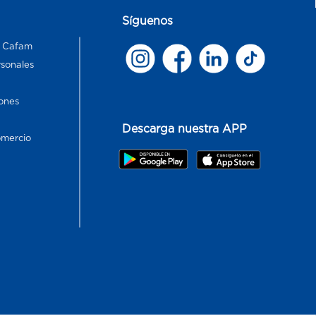
Síguenos
s Cafam
rsonales
ones
Descarga nuestra APP
omercio