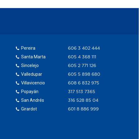
Pereira
606 3 402 444
Santa Marta
605 4 368 111
Sincelejo
605 2 771 126
Valledupar
605 5 898 680
Villavicencio
608 6 832 975
Popayán
317 513 7365
San Andrés
316 528 85 04
Girardot
601 8 886 999