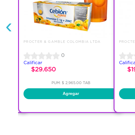
‹
TDA
PROCTER & GAMBLE COLOMBIA LTDA
PROCTE
0
Calificar
Calific
$29.650
$1
PUM: $ 2,965.00 TAB
Agregar