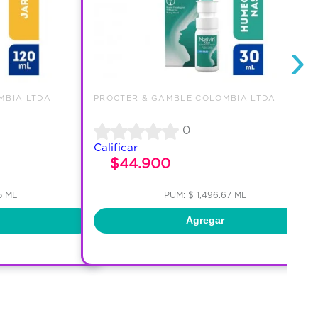
›
MBIA LTDA
PROCTER & GAMBLE COLOMBIA LTDA
0
Calificar
$44.900
5 ML
PUM: $ 1,496.67 ML
Agregar