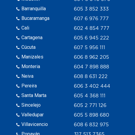
Barranquilla
605 3 852 333
Bucaramanga
607 6 976 777
Cali
602 4 854 777
Cartagena
605 6 945 222
Cúcuta
607 5 956 111
Manizales
606 8 962 205
Monteria
604 7 898 888
Neiva
608 8 631 222
Pereira
606 3 402 444
Santa Marta
605 4 368 111
Sincelejo
605 2 771 126
Valledupar
605 5 898 680
Villavicencio
608 6 832 975
Popayán
317 513 7365