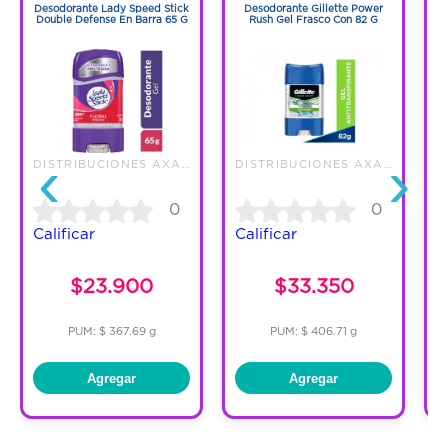
Desodorante Lady Speed Stick
Desodorante Gillette Power
Double Defense En Barra 65 G
Rush Gel Frasco Con 82 G
‹
›
DISTRIBUCIONES AXA S.A.S.
DISTRIBUCIONES AXA S.A.S.
0
0
Calificar
Calificar
C
$23.900
$33.350
PUM: $ 367.69 g
PUM: $ 406.71 g
Agregar
Agregar