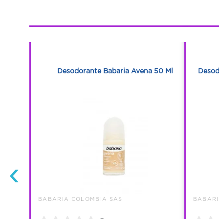
1
1
50 Ml
Desodorante Babaria Avena 50 Ml
Desod
‹
BABARIA COLOMBIA SAS
BABARI