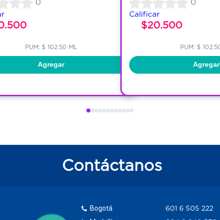
0
0
ar
Calificar
0.500
$20.500
PUM: $ 102.50 ML
PUM: $ 102.5
Agregar
Agregar
Contáctanos
Bogotá
601 6 505 222