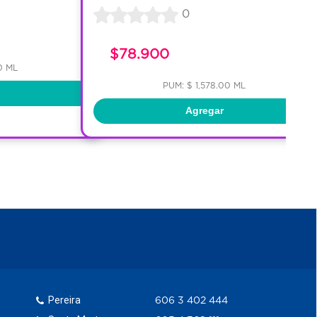
0
$78.900
0 ML
PUM: $ 1,578.00 ML
Agregar
Pereira
606 3 402 444