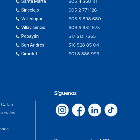
Santa Marta
605 4 368 111
Sincelejo
605 2 771 126
Valledupar
605 5 898 680
Villavicencio
608 6 832 975
Popayán
317 513 7365
San Andrés
316 528 85 04
Girardot
601 8 886 999
Síguenos
s Cafam
rsonales
ones