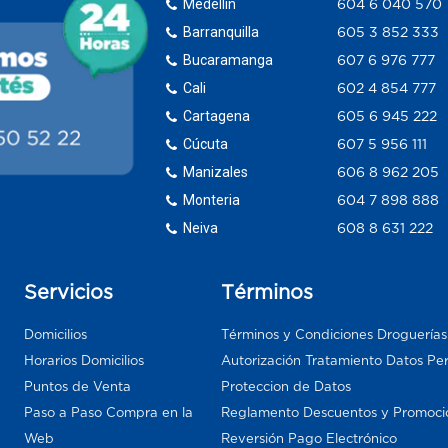
Medellín
604 6 040 570
Barranquilla
605 3 852 333
Bucaramanga
607 6 976 777
Cali
602 4 854 777
Cartagena
605 6 945 222
Cúcuta
607 5 956 111
Manizales
606 8 962 205
Monteria
604 7 898 888
Neiva
608 8 631 222
Servicios
Términos
Domicilios
Términos y Condiciones Droguería
Horarios Domicilios
Autorización Tratamiento Datos Pe
Puntos de Venta
Proteccion de Datos
Paso a Paso Compra en la
Reglamento Descuentos y Promoci
Web
Reversión Pago Electrónico