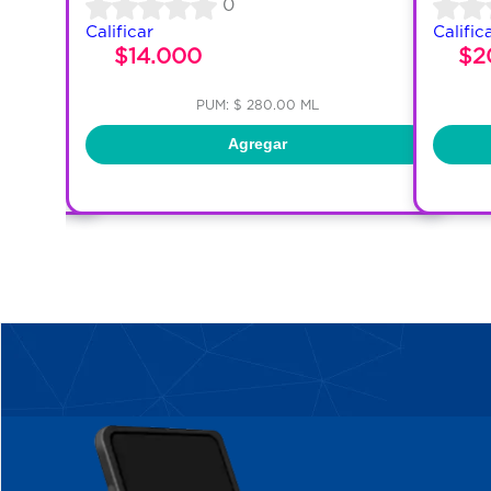
0
Calificar
Calific
$14.000
$2
PUM: $ 280.00 ML
Agregar