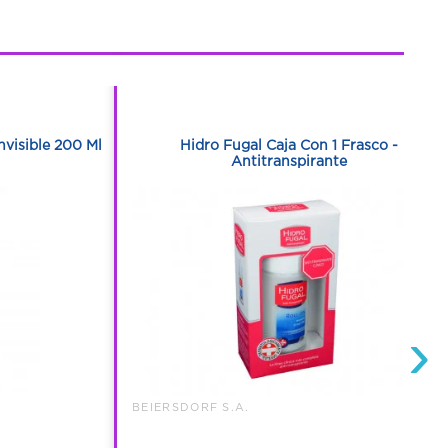
1
1
nvisible 200 Ml
Hidro Fugal Caja Con 1 Frasco -
Antitranspirante
›
BEIERSDORF S.A.