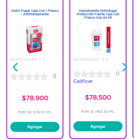
1
1
Hidro Fugal Caja Con 1 Frasco
Desodorante Hidrofugal
- Antitranspirante
Protección Fuerte Caja Con
Frasco Con 40 Ml
‹
›
BEIERSDORF S.A.
BEIERSDORF S.A.
B
0
0
Calificar
C
$78.500
$78.900
PUM: $ 1,962.50 ML
PUM: $ 1,578.00 ML
Agregar
Agregar