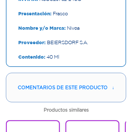
Presentación:
Frasco
Nombre y/o Marca:
Nivea
Proveedor:
BEIERSDORF S.A.
Contenido:
40 Ml
Cantidad:
1 Frasco
Código:
1297984
COMENTARIOS DE ESTE PRODUCTO
↓
Productos similares
1
1