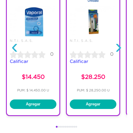
Unidad
‹
›
N.T.I. S.A.S.
N.T.I. S.A.S.
N
0
0
Calificar
Calificar
$14.450
$28.250
PUM: $ 14,450.00 U
PUM: $ 28,250.00 U
Agregar
Agregar