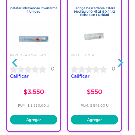
1
1
Cateter Intravenoso Inverfarma
Jeringa Descartable Estéril
A
1 Unidad
Medispro 10 Ml 21 G X 1 1/2
Bolsa Con 1 Unidad
‹
›
INVERFARMA SAS
PROTEX S.A.
A
0
0
Calificar
Calificar
C
$3.550
$550
PUM: $ 3,550.00 U
PUM: $ 549.00 U
Agregar
Agregar