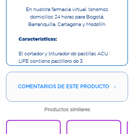
En nuestra farmacia virtual, tenemos
domicilios 24 horas para Bogotá,
Barranquilla, Cartagena y Medellín.
Características:
El cortador y triturador de pastillas ACU
LIFE contiene pastillero de 3
compartimentos, para medicamentos y
vaso para agua. Por su tamaño es fácil de
llevar en el bolso, maleta o maletín.
COMENTARIOS DE ESTE PRODUCTO
↓
Productos similares
1
1