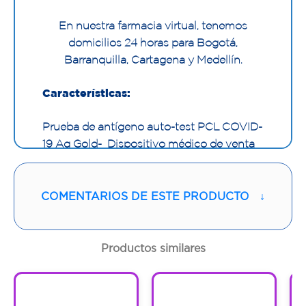
En nuestra farmacia virtual, tenemos
domicilios 24 horas para Bogotá,
Barranquilla, Cartagena y Medellín.
Características:
Prueba de antígeno auto-test PCL COVID-
19 Ag Gold- Dispositivo médico de venta
libre para el diagnóstico rápido y efectivo
del coronavirus.
COMENTARIOS DE ESTE PRODUCTO
↓
Precisión diagnóstica del 95%.
Presentación caja por 1 kit.
4 formas de tomar la muestra:
Productos similares
hisopado nasofaríngeo, nasal, bucal y
saliva.
1
1
Resultado en 10 minutos.