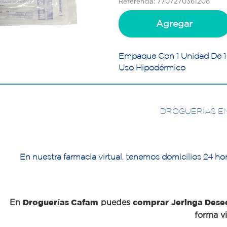
Referencia: 7707270361208
Agregar
Empaque Con 1 Unidad De 
Uso Hipodérmico
DROGUERÍAS E
En nuestra farmacia virtual, tenemos domicilios 24 hor
En
Droguerías Cafam
puedes
comprar
Jeringa Dese
forma vi