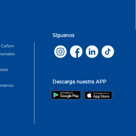
Síguenos
s Cafam
rsonales
ones
Descarga nuestra APP
omercio