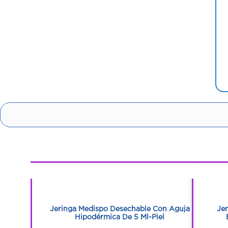
1
1
ro 10 Ml 21
Jeringa Medispo Desechable Con Aguja
Jer
dad
Hipodérmica De 5 Ml-Piel