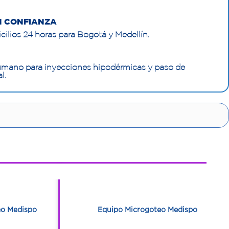
N CONFIANZA
cilios 24 horas para Bogotá y Medellín.
 humano para inyecciones hipodérmicas y paso de
l.
1
1
eo Medispo
Equipo Microgoteo Medispo