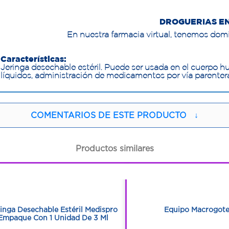
DROGUERIAS E
En nuestra farmacia virtual, tenemos domi
Características:
Jeringa desechable estéril. Puede ser usada en el cuerpo
líquidos, administración de medicamentos por vía parentera
COMENTARIOS DE ESTE PRODUCTO
↓
Productos similares
1
1
1
1
inga Desechable Estéril Medispro
Equipo Macrogot
Empaque Con 1 Unidad De 3 Ml