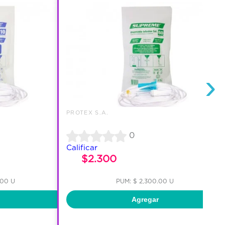
›
PROTEX S.A.
0
Calificar
$2.300
.00 U
PUM: $ 2,300.00 U
Agregar