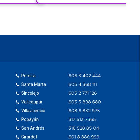
Pereira
606 3 402 444
Santa Marta
605 4 368 111
Sincelejo
605 2 771 126
Valledupar
605 5 898 680
Villavicencio
608 6 832 975
Popayán
317 513 7365
San Andrés
316 528 85 04
Girardot
601 8 886 999