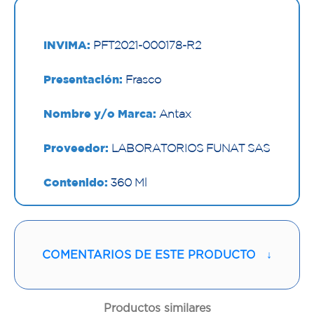
INVIMA:
PFT2021-000178-R2
Presentación:
Frasco
Nombre y/o Marca:
Antax
Proveedor:
LABORATORIOS FUNAT SAS
Contenido:
360 Ml
Cantidad:
1 Frasco
Código:
1295998
COMENTARIOS DE ESTE PRODUCTO
↓
Productos similares