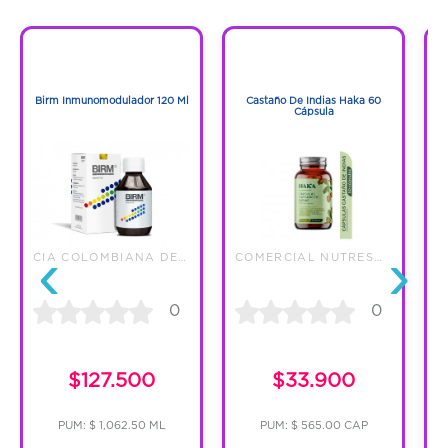
1
1
1
1
Birm Inmunomodulador 120 Ml
Castaño De Indias Haka 60
Cápsula
‹
›
CIA COLOMBIANA DE QUIMICOS SAS
COMERCIAL NUTRESA S.A.S.
0
0
$127.500
$33.900
PUM: $ 1,062.50 ML
PUM: $ 565.00 CAP