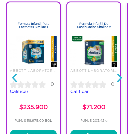
1
1
1
1
Formula Infantil Para
Formula Infantil De
Lactantes Similac 1
Continuacion Similac 2
‹
›
ABBOTT LABORATORIES DE COLOMBI
ABBOTT LABORATORIES DE COLOMBI
0
0
Calificar
Calificar
C
$235.900
$71.200
PUM: $ 58,975.00 BOL
PUM: $ 203.42 g