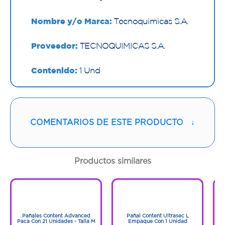
Nombre y/o Marca:
Tecnoquimicas S.A.
Proveedor:
TECNOQUIMICAS S.A.
Contenido:
1 Und
Cantidad:
10 Bolsas
Código:
1298564
COMENTARIOS DE ESTE PRODUCTO
↓
Productos similares
1
1
1
1
Pañales Content Advanced
Pañal Content Ultrasec L
Paca Con 21 Unidades - Talla M
Empaque Con 1 Unidad