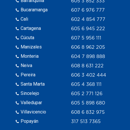
Barranquilla
605 3 852 333
Bucaramanga
607 6 976 777
Cali
602 4 854 777
Cartagena
605 6 945 222
Cúcuta
607 5 956 111
Manizales
606 8 962 205
Monteria
604 7 898 888
Neiva
608 8 631 222
Pereira
606 3 402 444
Santa Marta
605 4 368 111
Sincelejo
605 2 771 126
Valledupar
605 5 898 680
Villavicencio
608 6 832 975
Popayán
317 513 7365